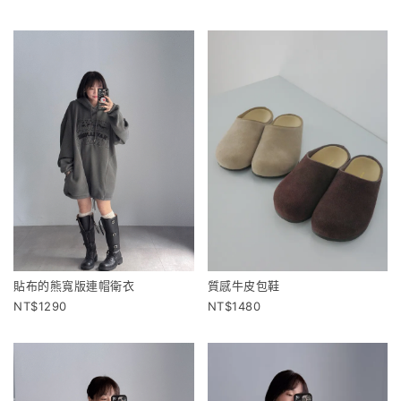
貼布的熊寬版連帽衛衣
質感牛皮包鞋
1290
1480