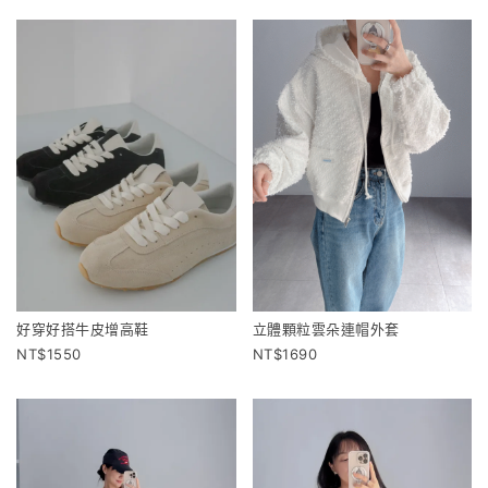
好穿好搭牛皮增高鞋
立體顆粒雲朵連帽外套
1550
1690