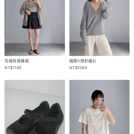
百褶荷葉褲裙
極簡V領針織衫
1190
1090