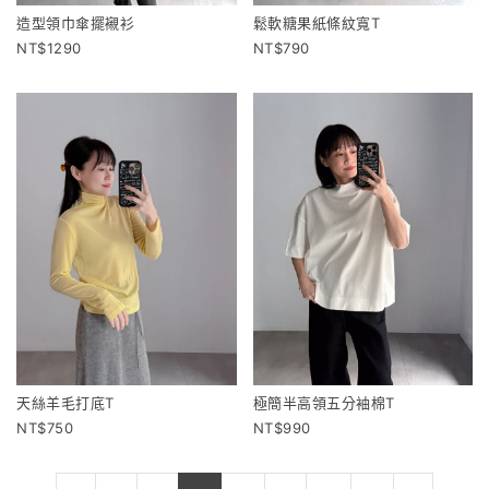
造型領巾傘擺襯衫
鬆軟糖果紙條紋寬T
1290
790
天絲羊毛打底T
極簡半高領五分袖棉T
750
990