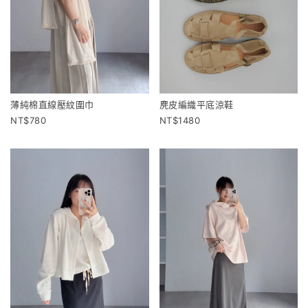
薄純棉直線壓紋圍巾
麂皮編織平底涼鞋
780
1480