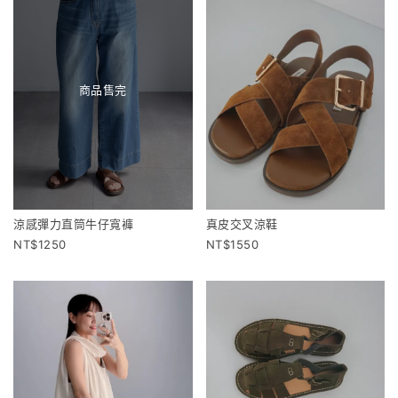
商品售完
涼感彈力直筒牛仔寬褲
真皮交叉涼鞋
1250
1550