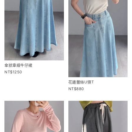
傘狀車線牛仔裙
1250
花邊蕾絲U領T
880