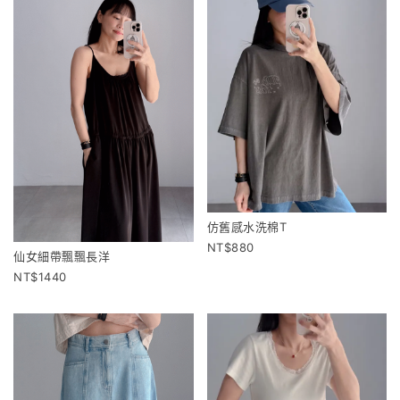
仿舊感水洗棉T
880
仙女細帶飄飄長洋
1440