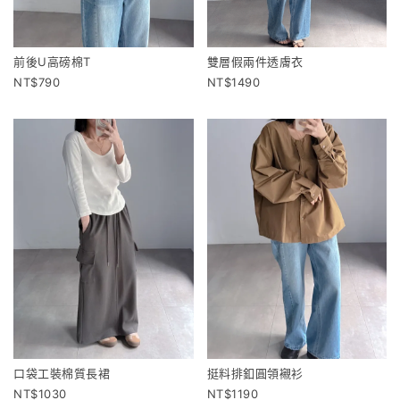
前後U高磅棉T
雙層假兩件透膚衣
790
1490
口袋工裝棉質長裙
挺料排釦圓領襯衫
1030
1190