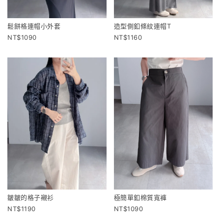
鬆餅格連帽小外套
造型側釦條紋連帽T
1090
1160
皺皺的格子襯衫
極簡單釦棉質寬褲
1190
1090