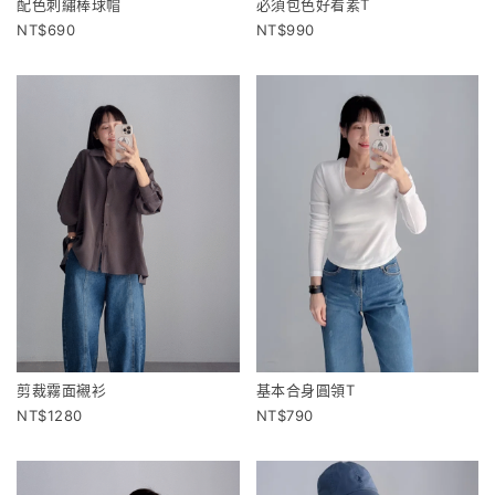
配色刺繡棒球帽
必須包色好看素T
690
990
剪裁霧面襯衫
基本合身圓領T
1280
790