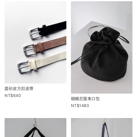
磨砂皮方扣皮帶
640
細繩尼龍束口包
1480