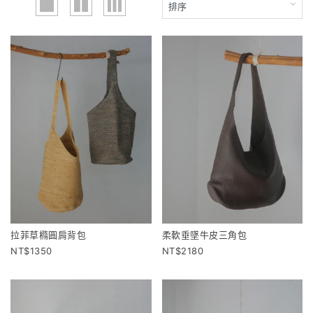
拉菲草橢圓肩背包
柔軟垂墜牛皮三角包
1350
2180