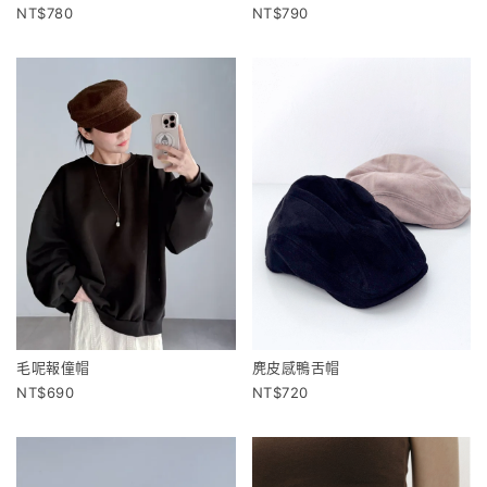
780
790
毛呢報僮帽
麂皮感鴨舌帽
690
720