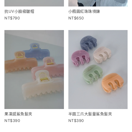
抗UV小臉褶皺帽
小橢圓紅珠珠項鍊
790
650
果凍感鯊魚髮夾
半圓三爪大髮量鯊魚髮夾
390
390