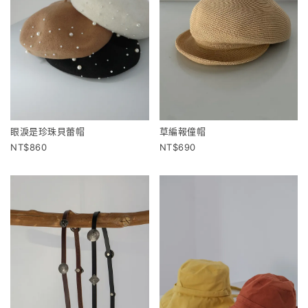
眼淚是珍珠貝蕾帽
草編報僮帽
860
690