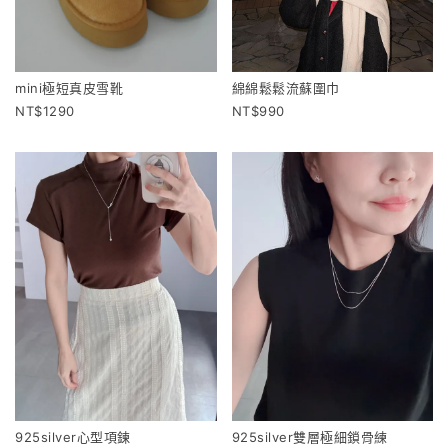
mini極短真皮雪靴
綿綿鬆鬆流蘇圍巾
1290
990
925silver心型項鍊
925silver雙層極細鎖骨練