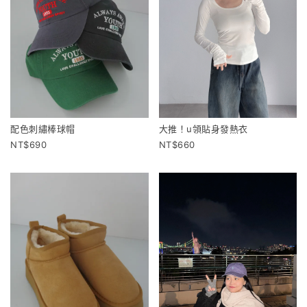
配色刺繡棒球帽
大推！u領貼身發熱衣
690
660