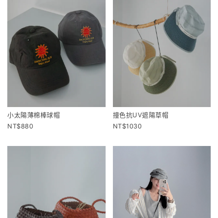
小太陽薄棉棒球帽
撞色抗UV遮陽草帽
880
1030