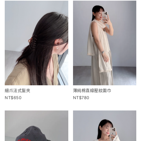
細爪法式髮夾
薄純棉直線壓紋圍巾
650
780