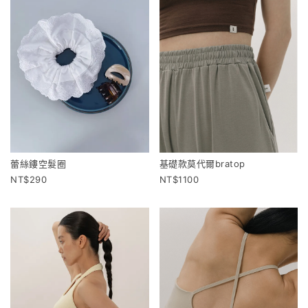
蕾絲鏤空髮圈
基礎款莫代爾bratop
290
1100