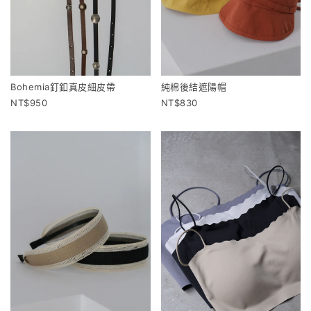
Bohemia釘釦真皮細皮帶
純棉後結遮陽帽
950
830