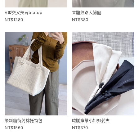
V型交叉美背bratop
立體紋路大腸圈
1280
380
染料縫衍純棉托特包
歐膩緞帶小姐姐髮夾
1560
370