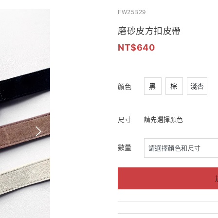
FW25B29
磨砂皮方扣皮帶
640
黑
棕
淺杏
顏色
尺寸
請先選擇顏色
數量