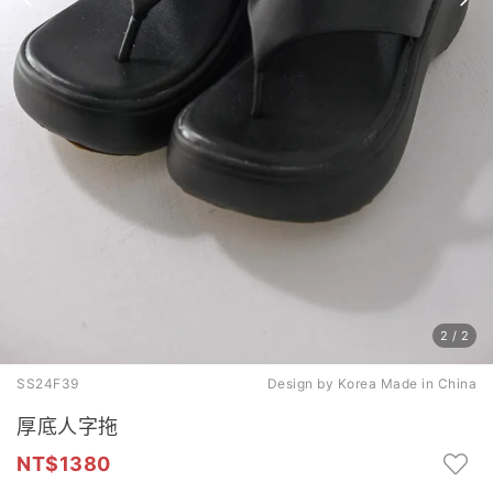
2
/
2
SS24F39
Design by Korea Made in China
厚底人字拖
1380