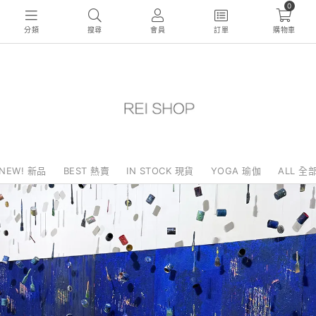
0
分類
搜尋
會員
訂單
購物車
NEW! 新品
BEST 熱賣
IN STOCK 現貨
YOGA 瑜伽
ALL 全