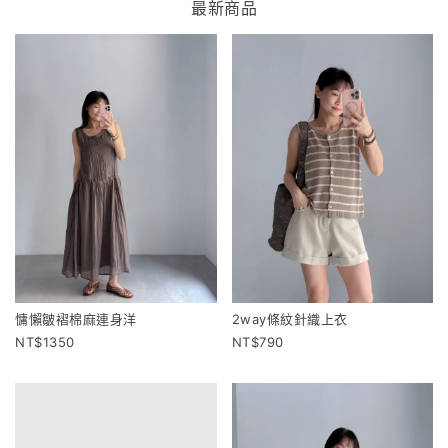
最新商品
慵懶皺褶棉麻連身洋
2way條紋針織上衣
1350
790