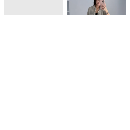
vline亞麻排釦連衣裙
口袋天絲襯衫
1390
1350