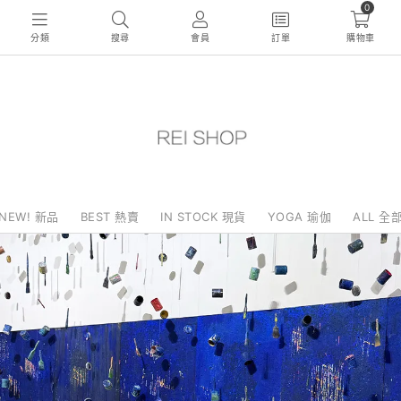
0
分類
搜尋
會員
訂單
購物車
NEW! 新品
BEST 熱賣
IN STOCK 現貨
YOGA 瑜伽
ALL 全