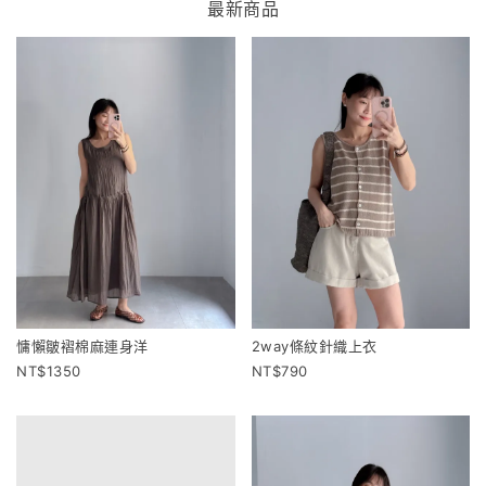
最新商品
慵懶皺褶棉麻連身洋
2way條紋針織上衣
1350
790