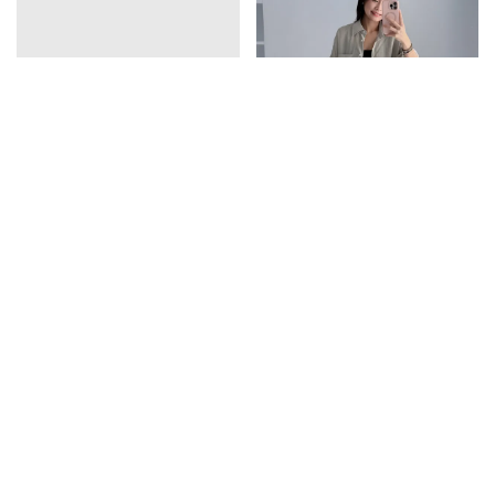
vline亞麻排釦連衣裙
口袋天絲襯衫
1390
1350