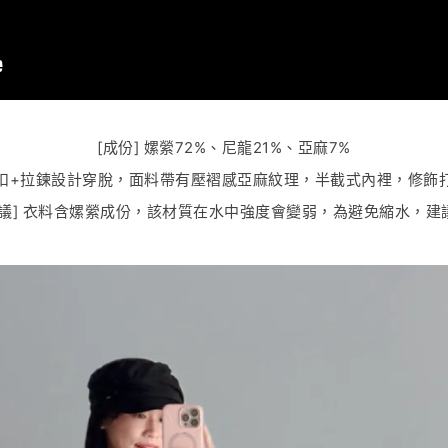
[成份] 嫘縈72%、尼龍21%、亞麻7%
 鐵扣+拉鍊設計穿脫，面料帶有壓褶感亞麻紋理，半截式內裡，修飾
建議] 衣料含嫘縈成份，該材質在水中強度會變弱，為避免縮水，建