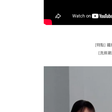
[特點]
[洗滌