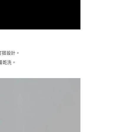
打摺設計。
議乾洗。