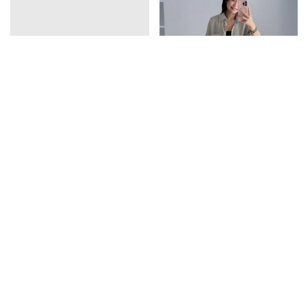
vline亞麻排釦連衣裙
口袋天絲襯衫
1390
1350