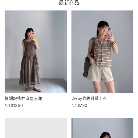
最新商品
慵懶皺褶棉麻連身洋
2way條紋針織上衣
1350
790