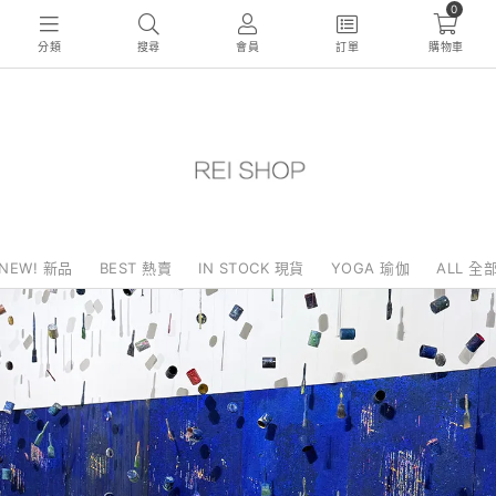
0
分類
搜尋
會員
訂單
購物車
NEW! 新品
BEST 熱賣
IN STOCK 現貨
YOGA 瑜伽
ALL 全