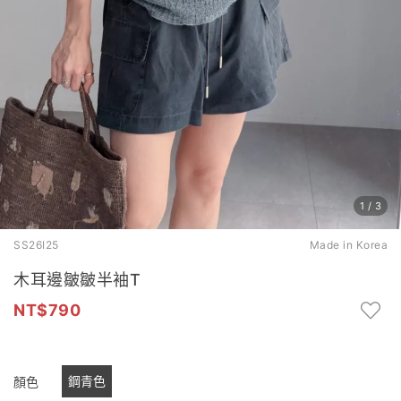
1
/
3
SS26I25
Made in Korea
木耳邊皺皺半袖T
790
鋼青色
顏色