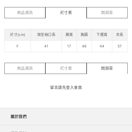
商品資訊
尺寸表
問與答
尺寸(cm)
領至袖口長
腋寬
胸圍
下擺寬
衣長
F
41
17
46
44
57
商品資訊
尺寸表
問與答
留言請先
登入會員
關於我們