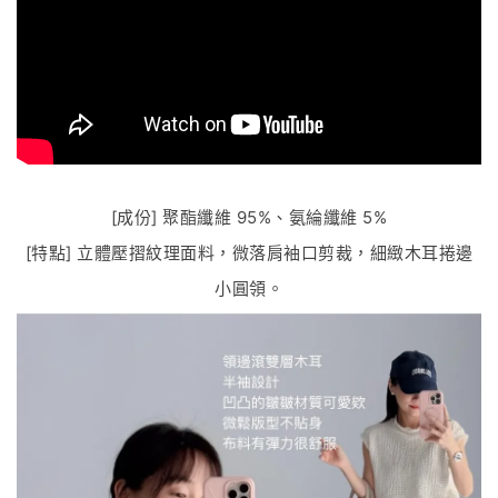
[成份] 聚酯纖維 95%、氨綸纖維 5%
[特點] 立體壓摺紋理面料，微落肩袖口剪裁，細緻木耳捲邊
小圓領。