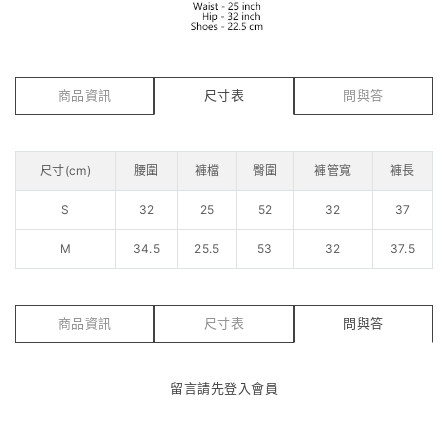
商品資訊
尺寸表
問與答
尺寸(cm)
腰圍
褲檔
臀圍
褲管寬
褲長
S
32
25
52
32
37
M
34.5
25.5
53
32
37.5
商品資訊
尺寸表
問與答
留言請先
登入會員