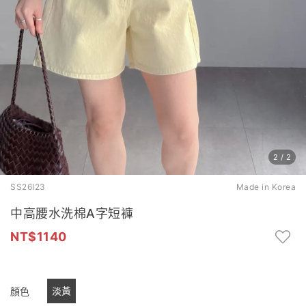
2
/
2
SS26I23
Made in Korea
中高腰水洗棉A字短褲
1140
淡黃
顏色