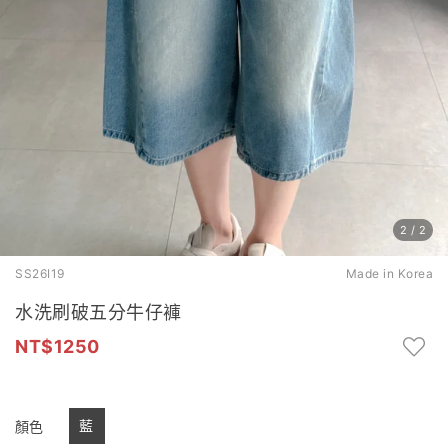
2
/
2
SS26I19
Made in Korea
水洗刷破五分牛仔褲
1250
藍
顏色