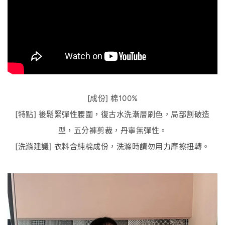
[成份] 棉100%
[特點] 後鬆緊彈性腰圍，復古水洗漸層刷色，局部割破造
型，五分褲剪裁，丹寧無彈性。
[洗滌建議] 衣料含純棉成份，洗滌時請勿用力摩擦扭轉。