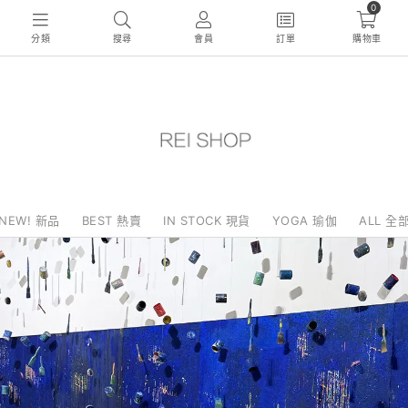
0
分類
搜尋
會員
訂單
購物車
NEW! 新品
BEST 熱賣
IN STOCK 現貨
YOGA 瑜伽
ALL 全