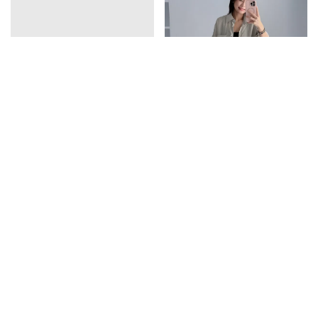
vline亞麻排釦連衣裙
口袋天絲襯衫
1390
1350