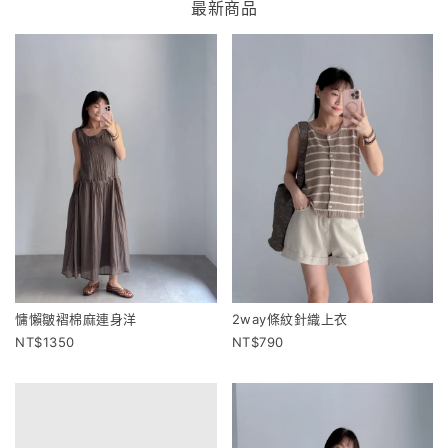
最新商品
慵懶皺褶棉麻連身洋
2way條紋針織上衣
1350
790