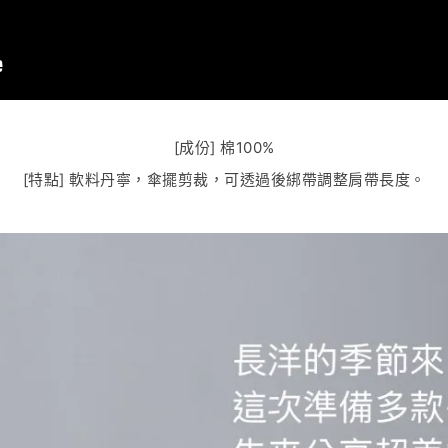
[成份] 棉100%
[特點] 軟料丹寧，傘擺剪裁，可透過後綁帶調整肩帶長度。