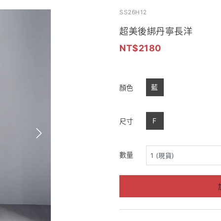
SS26H12
超美後綁丹寧長洋
2180
藍
顏色
F
尺寸
數量