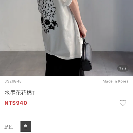
1
/
2
SS26G48
Made in Korea
水墨花花棉T
940
白
顏色