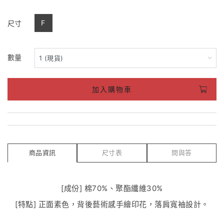
F
尺寸
數量
加入購物車
商品資訊
尺寸表
問與答
[成份] 棉70%、聚酯纖維30%
[特點] 正面素色，背後藝術感手繪印花，落肩寬袖設計。