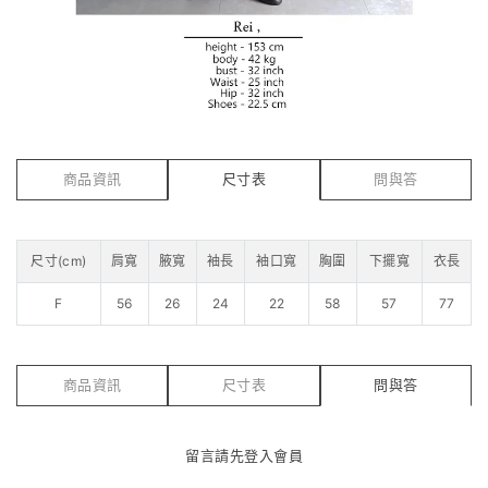
商品資訊
尺寸表
問與答
尺寸(cm)
肩寬
腋寬
袖長
袖口寬
胸圍
下擺寬
衣長
F
56
26
24
22
58
57
77
商品資訊
尺寸表
問與答
留言請先
登入會員