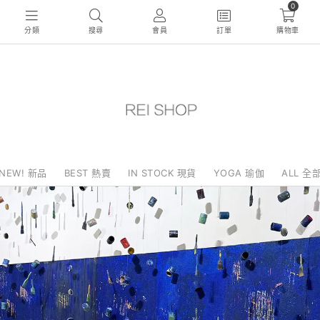
0
分類
搜尋
會員
訂單
購物車
NEW! 新品
BEST 熱賣
IN STOCK 現貨
YOGA 瑜伽
ALL 全