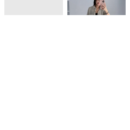
vline亞麻排釦連衣裙
口袋天絲襯衫
1390
1350