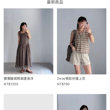
最新商品
慵懶皺褶棉麻連身洋
2way條紋針織上衣
1350
790