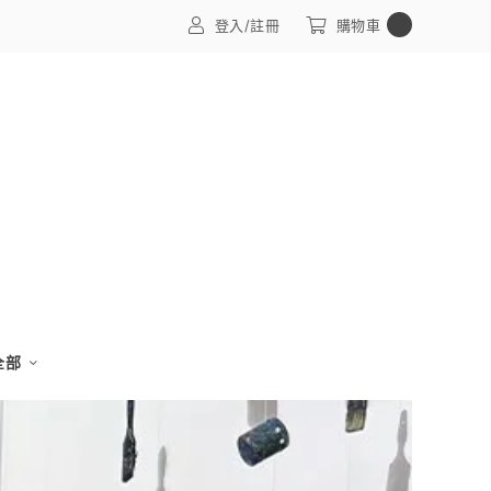
0
登入/註冊
購物車
 全部