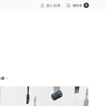
0
登入/註冊
購物車
 全部