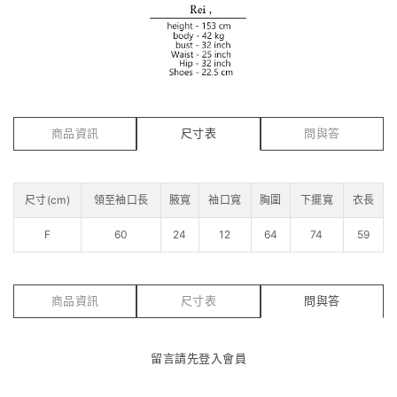
商品資訊
尺寸表
問與答
尺寸(cm)
領至袖口長
腋寬
袖口寬
胸圍
下擺寬
衣長
F
60
24
12
64
74
59
商品資訊
尺寸表
問與答
留言請先
登入會員