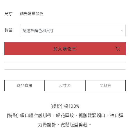
尺寸
請先選擇顏色
數量
加入購物車
商品資訊
尺寸表
問與答
[成份] 棉100%
[特點] 領口鏤空感綁帶，緹花壓紋，抓皺鬆緊領口，袖口彈
力帶設計，寬鬆版型剪裁。