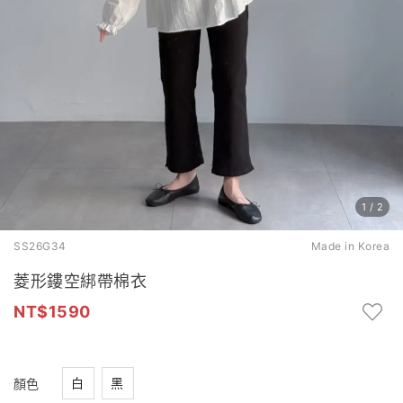
1
/
2
SS26G34
Made in Korea
菱形鏤空綁帶棉衣
1590
白
黑
顏色