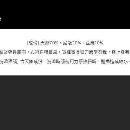
[成份] 天絲70%、尼龍20%、亞麻10%
繩+鬆緊彈性腰圍，布料自帶皺感，寬褲微微彎刀版型剪裁，穿上身
[洗滌建議] 含天絲成份，洗滌時請勿用力摩擦扭轉，避免造成縮水