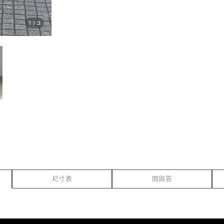
1
/
3
尺寸表
問與答