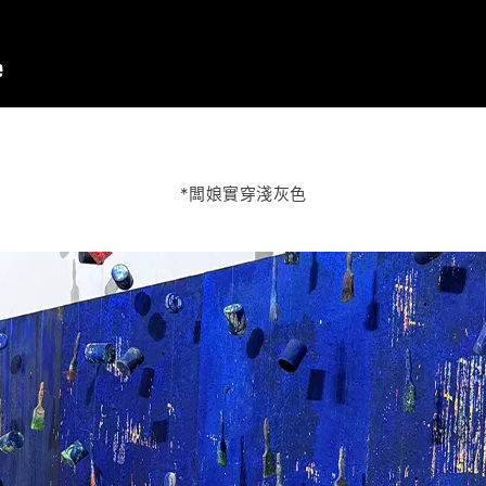
*闆娘實穿淺灰色