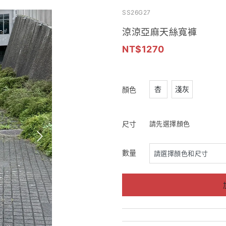
SS26G27
涼涼亞麻天絲寬褲
1270
杏
淺灰
顏色
尺寸
請先選擇顏色
數量