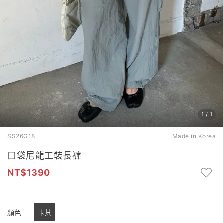
1
/
1
SS26G18
Made in Korea
口袋尼龍工裝長褲
1390
卡其
顏色