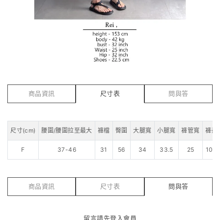
商品資訊
尺寸表
問與答
尺寸(cm)
腰圍/腰圍拉至最大
褲檔
臀圍
大腿寬
小腿寬
褲管寬
褲長
F
37-46
31
56
34
33.5
25
100
商品資訊
尺寸表
問與答
留言請先
登入會員