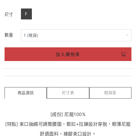
F
尺寸
數量
加入購物車
商品資訊
尺寸表
問與答
[成份] 尼龍100%
[特點] 束口抽繩可調整腰圍，壓扣+拉鍊設計穿脫，輕薄尼龍
舒適面料，褲腳束口設計。