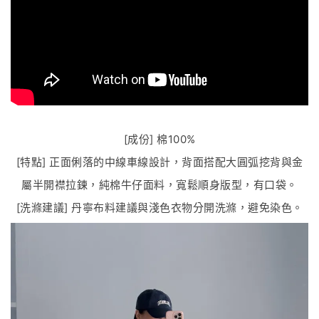
[成份] 棉100%
[特點] 正面俐落的中線車線設計，背面搭配大圓弧挖背與金
屬半開襟拉鍊，純棉牛仔面料，寬鬆順身版型，有口袋。
[洗滌建議] 丹寧布料建議與淺色衣物分開洗滌，避免染色。