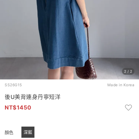
2
/
2
SS26G15
Made in Korea
後U美背連身丹寧短洋
1450
深藍
顏色