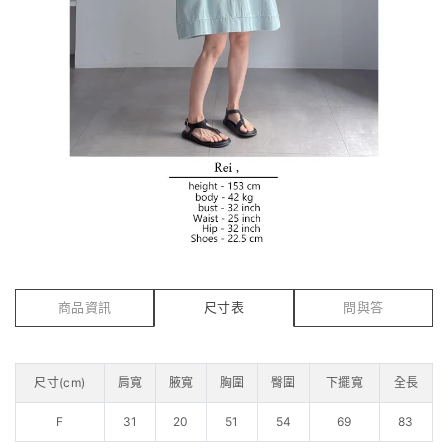
商品資訊
尺寸表
問與答
尺寸(cm)
肩寬
腋寬
胸圍
臀圍
下擺寬
全長
F
31
20
51
54
69
83