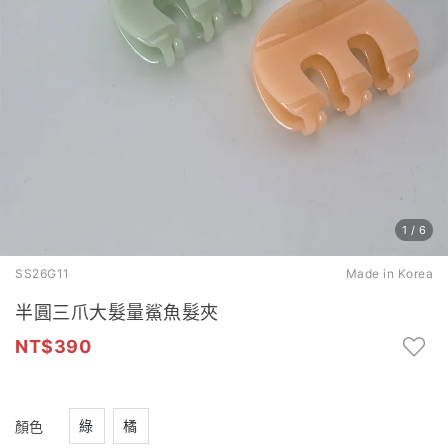
1
/
6
SS26G11
Made in Korea
半圓三爪大髮量鯊魚髮夾
390
綠
橘
顏色