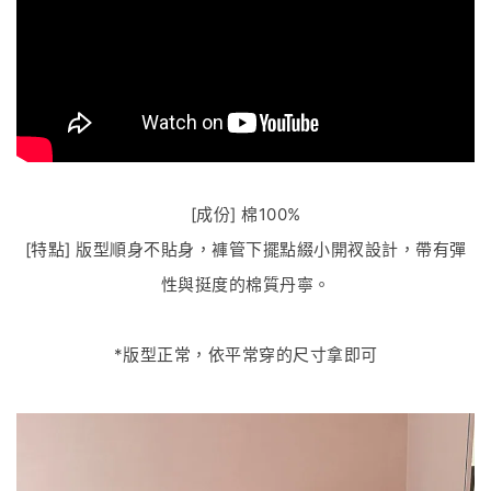
[成份] 棉100%
[特點] 版型順身不貼身，褲管下擺點綴小開衩設計，帶有彈
性與挺度的棉質丹寧。
*版型正常，依平常穿的尺寸拿即可