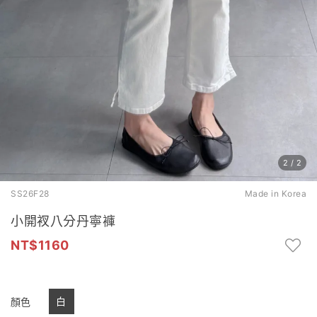
2
/
2
SS26F28
Made in Korea
小開衩八分丹寧褲
1160
白
顏色