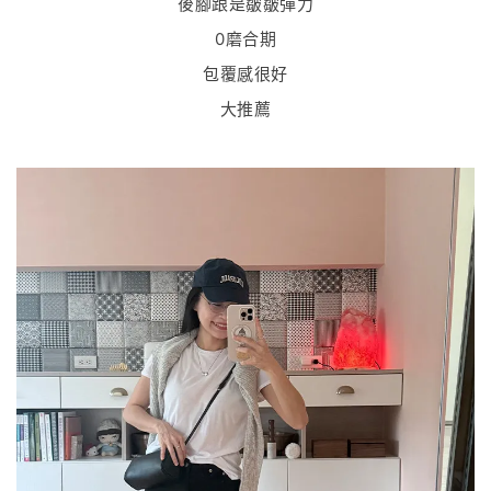
後腳跟是皺皺彈力
0磨合期
包覆感很好
大推薦