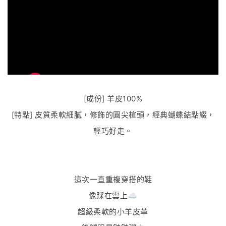
[成份] 羊皮100%
[特點] 皮質柔軟細膩，修飾的圓尖楦頭，經典蝴蝶結點綴，
輕巧好走。
這次一直重複穿搭的鞋
像踩在雲上☁️
超級柔軟的小羊皮革