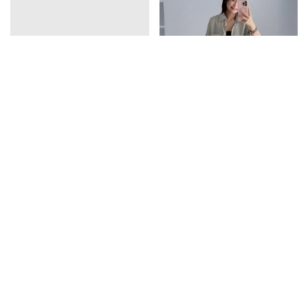
vline亞麻排釦連衣裙
口袋天絲襯衫
1390
1350