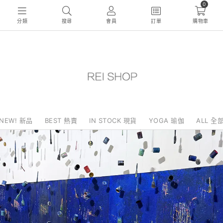
0
分類
搜尋
會員
訂單
購物車
NEW! 新品
BEST 熱賣
IN STOCK 現貨
YOGA 瑜伽
ALL 全