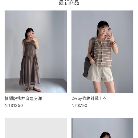
最新商品
慵懶皺褶棉麻連身洋
2way條紋針織上衣
1350
790