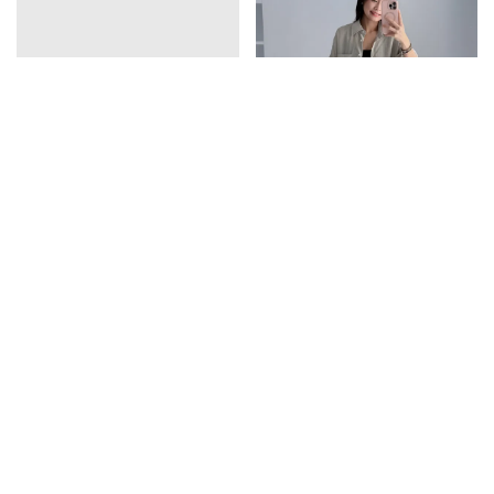
vline亞麻排釦連衣裙
口袋天絲襯衫
1390
1350