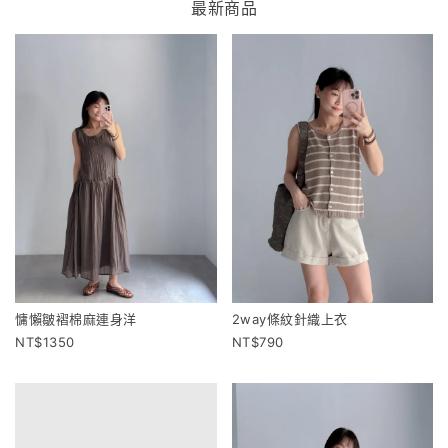
最新商品
慵懶皺褶棉麻連身洋
2way條紋針織上衣
1350
790