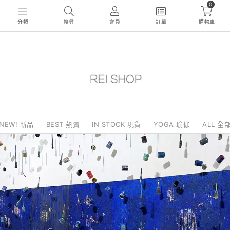
0
分類
搜尋
會員
訂單
購物車
NEW! 新品
BEST 熱賣
IN STOCK 現貨
YOGA 瑜伽
ALL 全