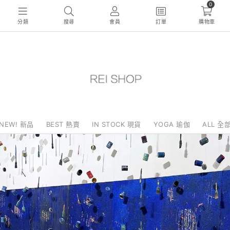
0
分類
搜尋
會員
訂單
購物車
NEW! 新品
BEST 熱賣
IN STOCK 現貨
YOGA 瑜伽
ALL 全