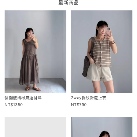
最新商品
慵懶皺褶棉麻連身洋
2way條紋針織上衣
1350
790