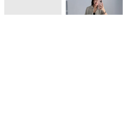
vline亞麻排釦連衣裙
口袋天絲襯衫
1390
1350