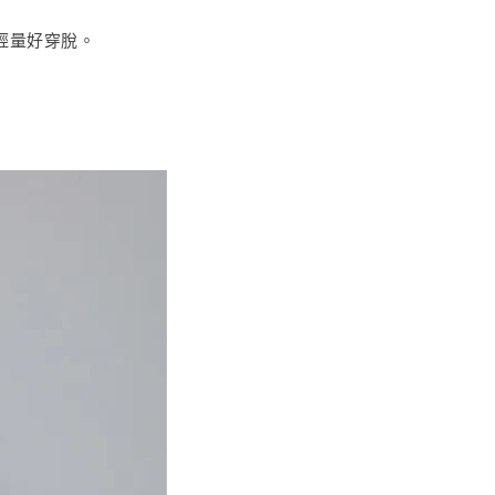
輕量好穿脫。