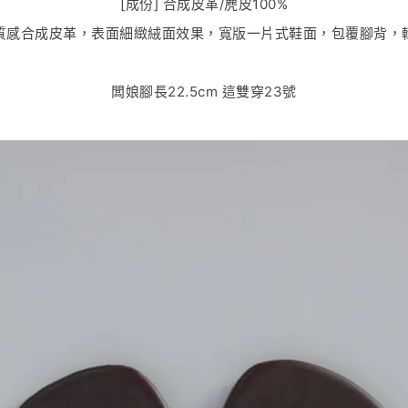
[成份] 合成皮革/麂皮100%
麂皮質感合成皮革，表面細緻絨面效果，寬版一片式鞋面，包覆腳背，
闆娘腳長22.5cm 這雙穿23號