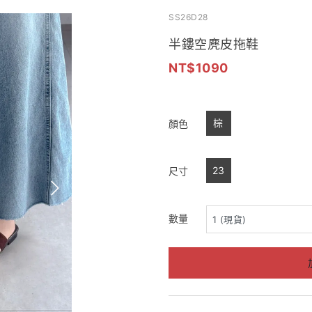
SS26D28
半鏤空麂皮拖鞋
1090
棕
顏色
23
尺寸
數量