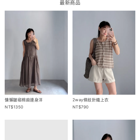
最新商品
慵懶皺褶棉麻連身洋
2way條紋針織上衣
1350
790