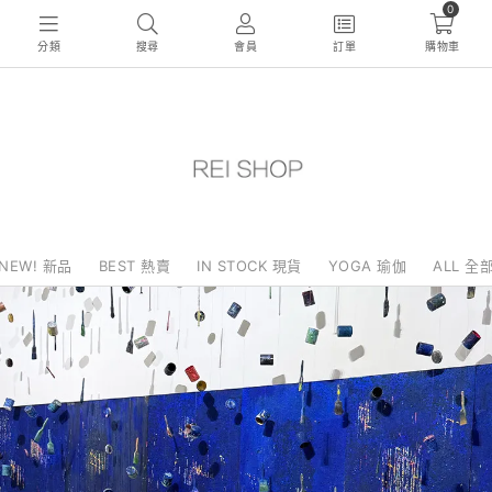
0
分類
搜尋
會員
訂單
購物車
NEW! 新品
BEST 熱賣
IN STOCK 現貨
YOGA 瑜伽
ALL 全