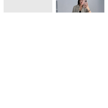
vline亞麻排釦連衣裙
口袋天絲襯衫
1390
1350