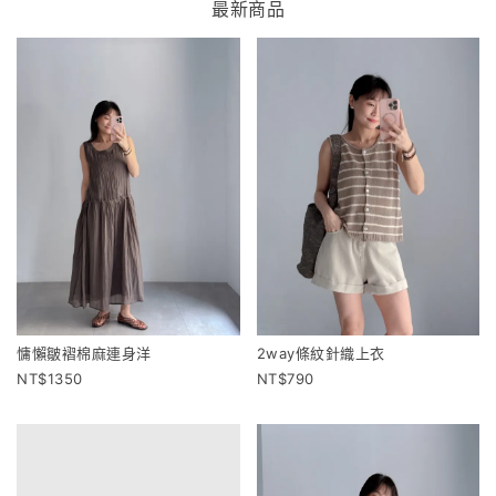
最新商品
慵懶皺褶棉麻連身洋
2way條紋針織上衣
1350
790