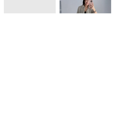
vline亞麻排釦連衣裙
口袋天絲襯衫
1390
1350