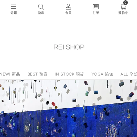
0
分類
搜尋
會員
訂單
購物車
NEW! 新品
BEST 熱賣
IN STOCK 現貨
YOGA 瑜伽
ALL 全