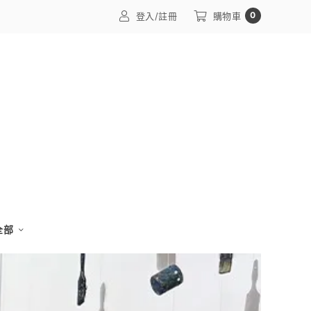
0
登入/註冊
購物車
 全部