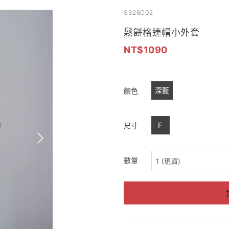
SS26C02
鬆餅格連帽小外套
1090
深藍
顏色
F
尺寸
數量