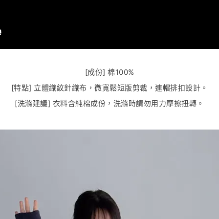
[成份] 棉100%
[特點] 立體織紋針織布，微寬鬆短版剪裁，連帽排扣設計。
[洗滌建議] 衣料含純棉成份，洗滌時請勿用力摩擦扭轉。