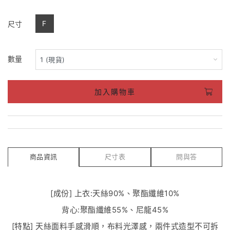
F
尺寸
數量
加入購物車
商品資訊
尺寸表
問與答
[成份] 上衣:天絲90%、聚酯纖維10%
背心:聚酯纖維55%、尼龍45%
[特點] 天絲面料手感滑順，布料光澤感，兩件式造型不可拆