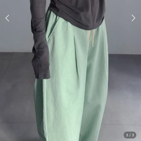
3
/
3