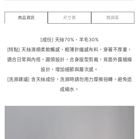
商品資訊
尺寸表
問與答
[成份] 天絲70%、羊毛30%
[特點] 天絲滑順柔軟觸感，輕薄針織感布料，穿著不厚重，
適合日常與內搭，圓領設計，合身版型剪裁，背面外露縫線
設計，增加細節與層次感。
[洗滌建議] 含天絲成份，洗滌時請勿用力摩擦扭轉，避免造
成縮水。