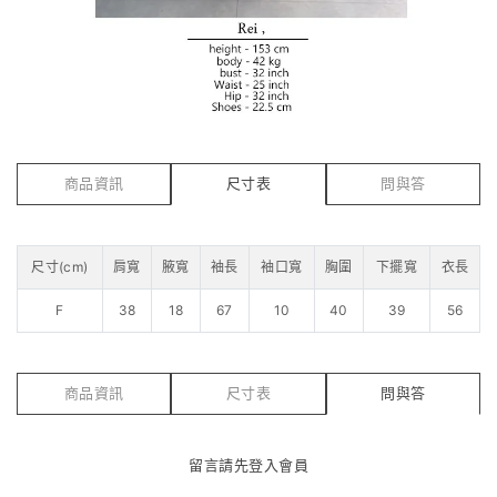
商品資訊
尺寸表
問與答
尺寸(cm)
肩寬
腋寬
袖長
袖口寬
胸圍
下擺寬
衣長
F
38
18
67
10
40
39
56
商品資訊
尺寸表
問與答
留言請先
登入會員