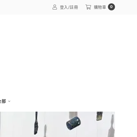
0
登入/註冊
購物車
 全部