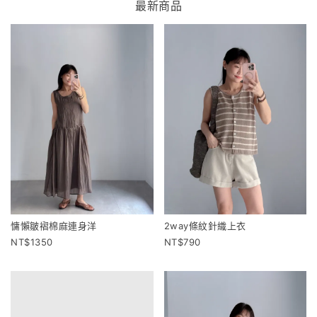
最新商品
慵懶皺褶棉麻連身洋
2way條紋針織上衣
1350
790