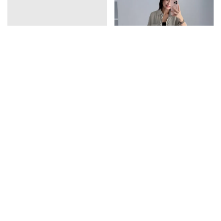
vline亞麻排釦連衣裙
口袋天絲襯衫
1390
1350