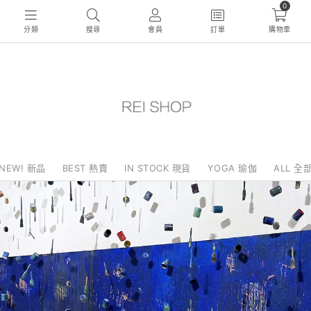
0
分類
搜尋
會員
訂單
購物車
NEW! 新品
BEST 熱賣
IN STOCK 現貨
YOGA 瑜伽
ALL 全