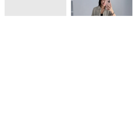
vline亞麻排釦連衣裙
口袋天絲襯衫
1390
1350