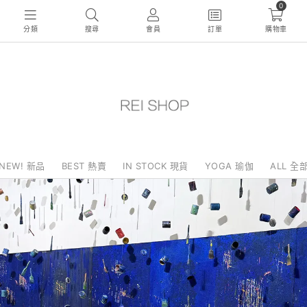
0
分類
搜尋
會員
訂單
購物車
NEW! 新品
BEST 熱賣
IN STOCK 現貨
YOGA 瑜伽
ALL 全