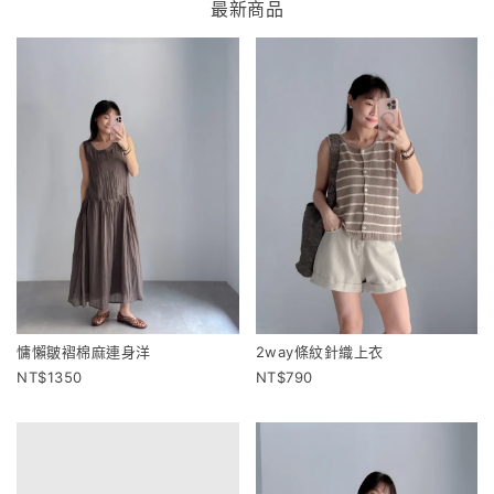
最新商品
慵懶皺褶棉麻連身洋
2way條紋針織上衣
1350
790