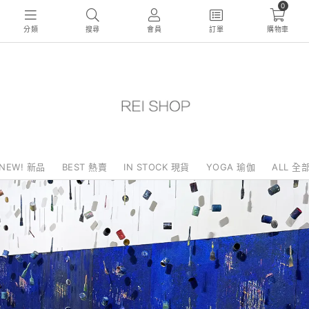
0
分類
搜尋
會員
訂單
購物車
NEW! 新品
BEST 熱賣
IN STOCK 現貨
YOGA 瑜伽
ALL 全