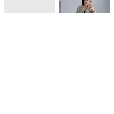
vline亞麻排釦連衣裙
口袋天絲襯衫
1390
1350