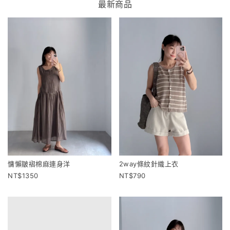
最新商品
慵懶皺褶棉麻連身洋
2way條紋針織上衣
1350
790