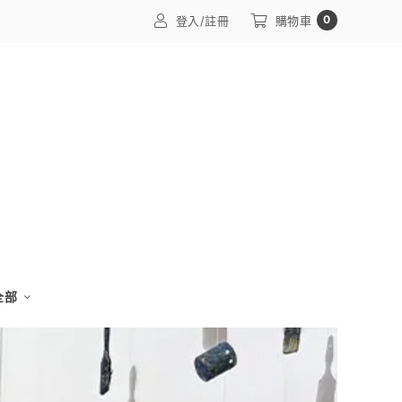
0
登入/註冊
購物車
 全部