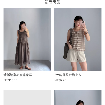
最新商品
慵懶皺褶棉麻連身洋
2way條紋針織上衣
1350
790