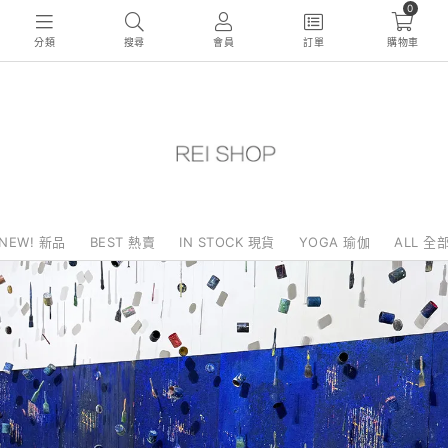
0
分類
搜尋
會員
訂單
購物車
NEW! 新品
BEST 熱賣
IN STOCK 現貨
YOGA 瑜伽
ALL 全