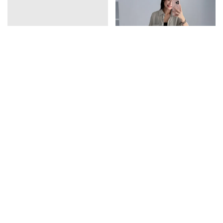
vline亞麻排釦連衣裙
口袋天絲襯衫
1390
1350