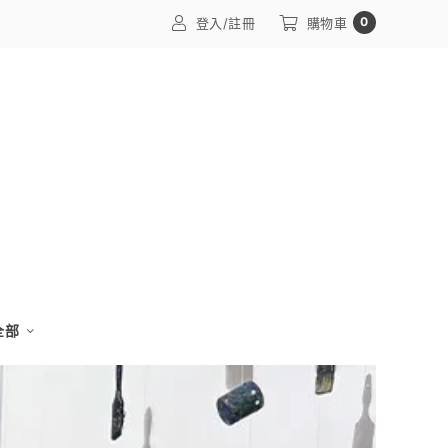
0
登入/註冊
購物車
 全部