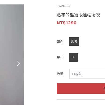
FW25L33
貼布的熊寬版連帽衛衣
1290
淡紫
顏色
F
尺寸
數量