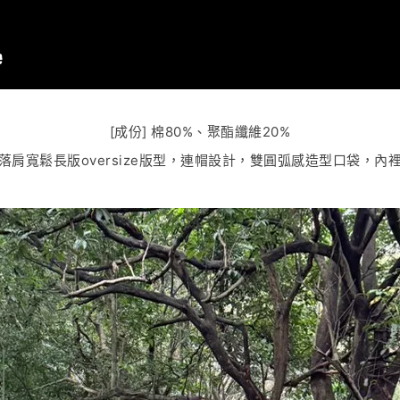
[成份] 棉80%、聚酯纖維20%
] 落肩寬鬆長版oversize版型，連帽設計，雙圓弧感造型口袋，內