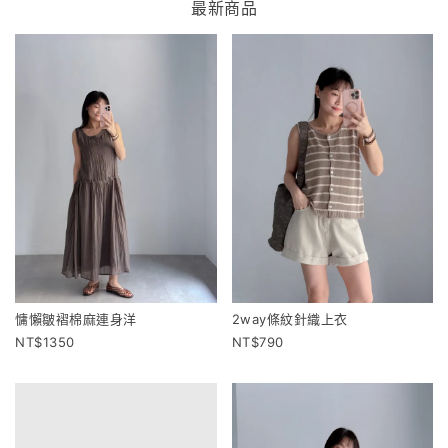
最新商品
慵懶皺褶棉麻連身洋
2way條紋針織上衣
1350
790