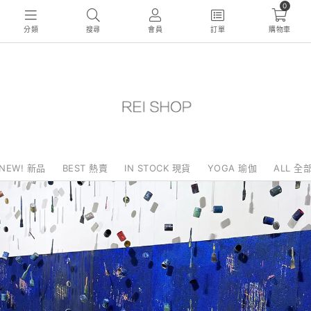
0
分類
搜尋
會員
訂單
購物車
NEW! 新品
BEST 熱賣
IN STOCK 現貨
YOGA 瑜伽
ALL 全