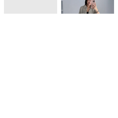
vline亞麻排釦連衣裙
口袋天絲襯衫
1390
1350