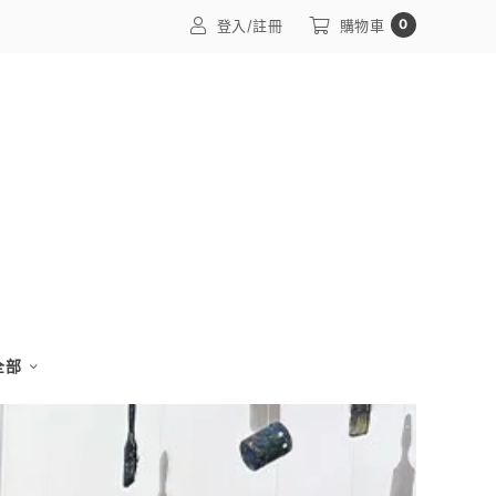
0
登入/註冊
購物車
 全部