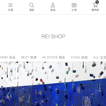
0
分類
搜尋
會員
訂單
購物車
NEW! 新品
BEST 熱賣
IN STOCK 現貨
YOGA 瑜伽
ALL 全