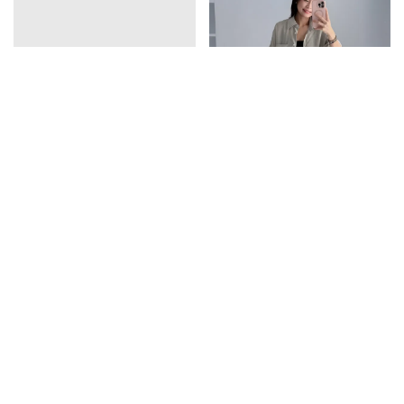
vline亞麻排釦連衣裙
口袋天絲襯衫
1390
1350