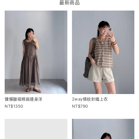
最新商品
慵懶皺褶棉麻連身洋
2way條紋針織上衣
1350
790