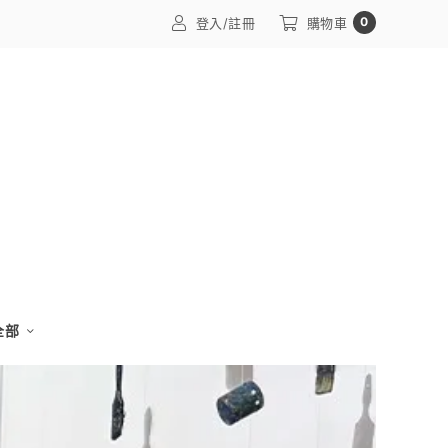
0
登入/註冊
購物車
 全部