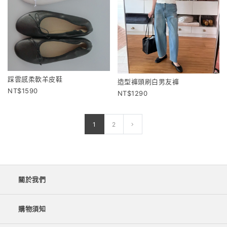
踩雲感柔軟羊皮鞋
造型褲頭刷白男友褲
1590
1290
1
2
關於我們
購物須知