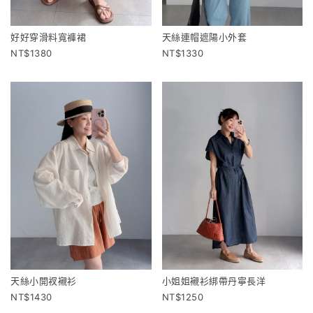
好好穿滑料寬褲裙
天絲連帽遮陽小外套
1380
1330
天絲小開衩襯衫
小姐姐襯衫綁帶丹寧長洋
1430
1250