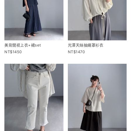
美背開衩上衣+裙set
光澤天絲抽繩罩衫衣
1450
1470