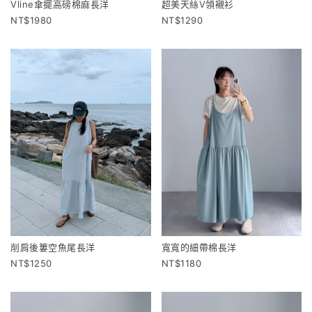
Vline傘擺高磅棉麻長洋
超美天絲V領襯衫
1980
1290
削肩後簍空魚尾長洋
寬寬的細帶棉長洋
1250
1180