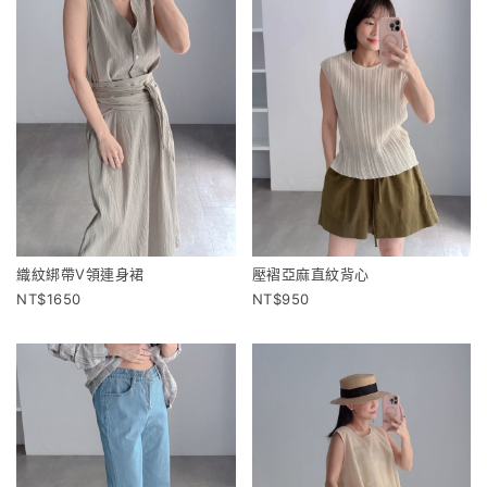
織紋綁帶V領連身裙
壓褶亞麻直紋背心
1650
950