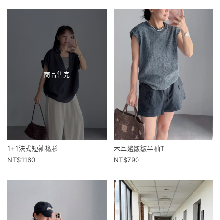
商品售完
1+1法式短袖襯衫
木耳邊皺皺半袖T
1160
790