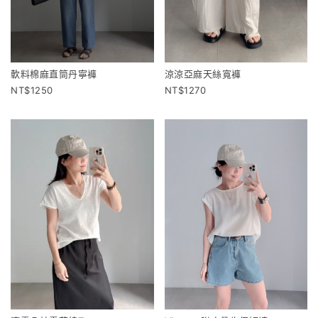
軟料棉麻直筒丹寧褲
涼涼亞麻天絲寬褲
1250
1270