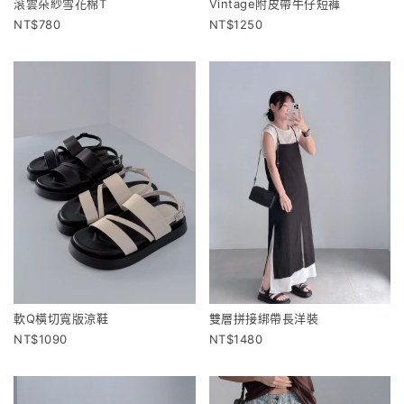
滾雲朵紗雪花棉T
Vintage附皮帶牛仔短褲
780
1250
軟Q橫切寬版涼鞋
雙層拼接綁帶長洋裝
1090
1480