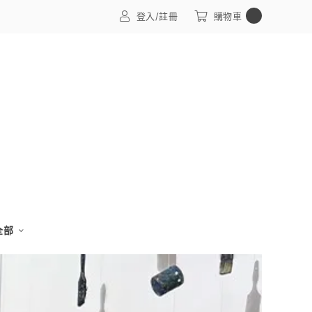
0
登入/註冊
購物車
 全部