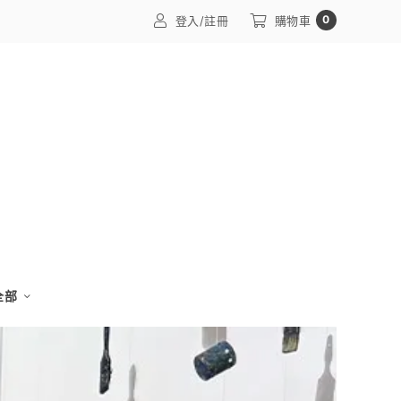
0
登入/註冊
購物車
 全部