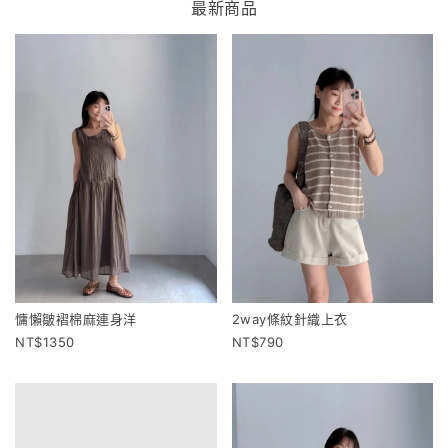
最新商品
慵懶皺褶棉麻連身洋
2way條紋針織上衣
1350
790