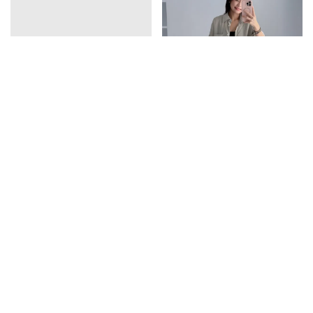
vline亞麻排釦連衣裙
口袋天絲襯衫
1390
1350