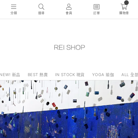
0
分類
搜尋
會員
訂單
購物車
NEW! 新品
BEST 熱賣
IN STOCK 現貨
YOGA 瑜伽
ALL 全